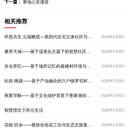
下一篇：
寒地心灵漫游
相关推荐
环筑共生·云端栖居—第四代住宅立体社区与智
2026年2月8日
能生态互联
康养天城——基于适老化主题下的智慧社区设
2026年2月8日
计
谷仓萃忆——基于场所记忆的葛棣村环境与空
2026年2月8日
间更新设计
站前·桃源——基于产业融合的六户镇李宅村村
2026年2月8日
庄规划项目
疍家浮舱——基于文化保护背景下疍家渔排改
2026年2月8日
造设计
智慧理念下的元生活
2026年2月8日
花链·织乡——模块化包花工坊与生态文旅复合
2026年2月8日