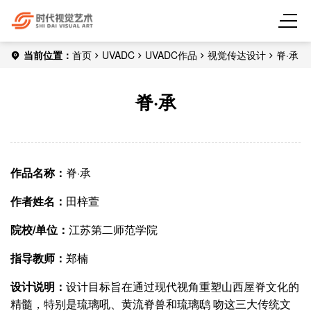
当前位置：
首页
UVADC
UVADC作品
视觉传达设计
脊·承
脊·承
作品名称：
脊·承
作者姓名：
田梓萱
院校/单位：
江苏第二师范学院
指导教师：
郑楠
设计说明：
设计目标旨在通过现代视角重塑山西屋脊文化的
精髓，特别是琉璃吼、黄流脊兽和琉璃鸱 吻这三大传统文