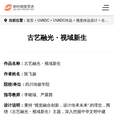
当前位置：
首页
UVADC
UVADC作品
视觉传达设计
古艺
融光・视域新生
古艺融光・视域新生
作品名称：
古艺融光・视域新生
作者姓名：
陈飞扬
院校/单位：
四川传媒学院
指导教师：
李晓瑞、严露茜
设计说明：
秉持 “视觉融合创新，设计传承未来” 的理念，围
绕《古艺融光・视域新生》主题，深入挖掘中华文明中建