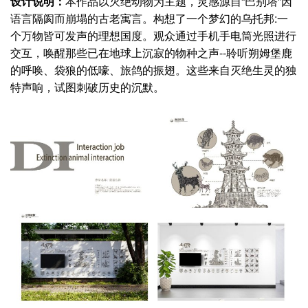
设计说明：
本作品以灭绝动物为主题，灵感源自“巴别塔”因
语言隔阂而崩塌的古老寓言。构想了一个梦幻的乌托邦:一
个万物皆可发声的理想国度。观众通过手机手电筒光照进行
交互，唤醒那些已在地球上沉寂的物种之声--聆听朔姆堡鹿
的呼唤、袋狼的低嚎、旅鸽的振翅。这些来自灭绝生灵的独
特声响，试图刺破历史的沉默。