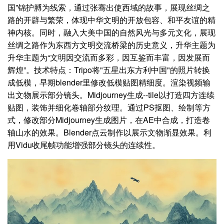
国”锦护膊为线索，通过张骞出使西域的故事，展现丝绸之
路的开辟与繁荣，体现中华文明的开放包容、和平友谊的精
神内核。同时，融入大美中国的自然风光与多元文化，展现
丝绸之路作为东西方文明交流桥梁的历史意义，升华主题为
升华主题为“文明因交流而多彩，因互鉴而丰富，因发展而
辉煌”。技术特点：Tripo将"五星出东方利中国"的照片转换
成低模，早期blender里修改低模贴图精细度。渲染视频输
出文物展示部分镜头。Midjourney生成--tile以打造四方连续
贴图，装饰并细化卷轴部分纹理。通过PS抠图、绘制等方
式，修改部分Midjourney生成图片，在AE中合成，打造卷
轴山水的效果。Blender点云制作以展示文物渐显效果。利
用Vidu收尾帧功能增强部分镜头的连续性。