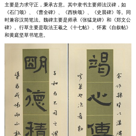
主要是力求守正，秉承古意。其中隶书主要师法汉碑，如
《石门颂》、《曹全碑》、《西狭颂》、《史晨碑》等。同
时兼容汉简笔法。魏碑主要是师承《张猛龙碑》和《郑文公
碑》。行草主要是取法王羲之《十七帖》、怀素《自叙帖》
和黄庭坚草书笔意。