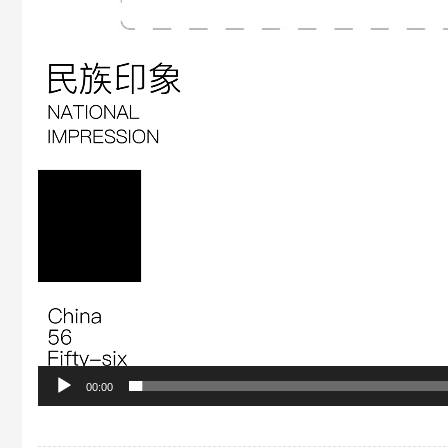
视
频
播
放
器
00:00