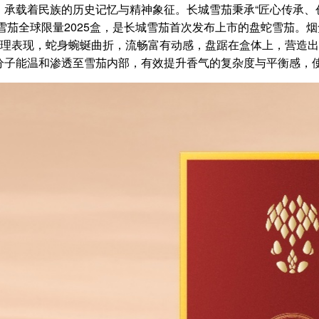
承载着民族的历史记忆与精神象征。长城雪茄秉承“匠心传承、
雪茄全球限量2025盒，是长城雪茄首次发布上市的盘蛇雪茄。
处理表现，蛇身蜿蜒曲折，流畅富有动感，盘踞在盒体上，营造
分子能温和渗透至雪茄内部，有效提升香气的复杂度与平衡感，