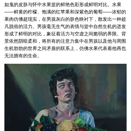
如鬼的皮肤与怀中水果篮的鲜艳色彩形成鲜明对比。水果
——鲜黄的柠檬、饱满的红苹果和深紫色的葡萄——浓郁的
果肉仿佛超现实，在男孩灰白的肤色映衬下，散发出一种超
凡脱俗的活力。男孩毫无生气的表情与篮中自然生机的迸发
形成了鲜明的对比，象征着活力与空虚之间脆弱的界限。背
景依然阴暗柔和，将所有的注意力集中在男孩以及他与周围
生机勃勃的世界之间矛盾的联系上，仿佛水果代表着他再也
无法拥有的生命。