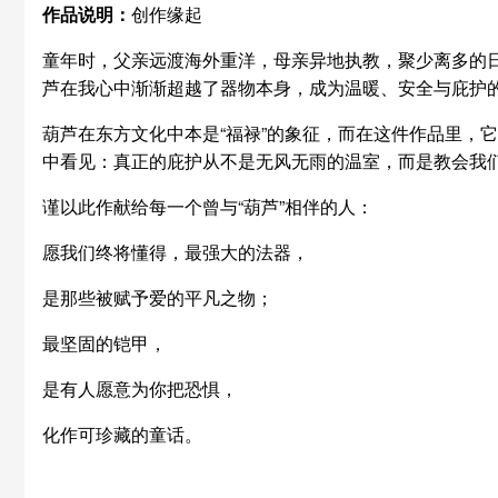
作品说明：
创作缘起
童年时，父亲远渡海外重洋，母亲异地执教，聚少离多的日
芦在我心中渐渐超越了器物本身，成为温暖、安全与庇护
葫芦在东方文化中本是“福禄”的象征，而在这件作品里，
中看见：真正的庇护从不是无风无雨的温室，而是教会我
谨以此作献给每一个曾与“葫芦”相伴的人：
愿我们终将懂得，最强大的法器，
是那些被赋予爱的平凡之物；
最坚固的铠甲，
是有人愿意为你把恐惧，
化作可珍藏的童话。