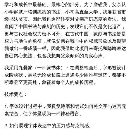
学习和成长中最基础、最核心的部分。为了磨砺我，父亲从
小学起就严格训练我的书法。小初高直至大学，我屡获省市
级书法奖项。因此我也逐渐转变对父亲严厉态度的看法。我
查阅了中国书法与篆刻的历史，发现它们不仅是文化遗产，
更与古代社会权力密不可分。在古代中国，篆刻与书法皆是
权力与地位的象征，就像父亲在我心中的权威形象以及期望
我做出一番成绩一样。因此我借助此项目来寄托和隐晦表达
自己内心想法，包含我想向父亲倾诉的真实心声。
我采用九叠篆（一种篆书体）：在调整笔画后，字形被设计
成阶梯状，寓意无论成长路上遭遇多少困难与迷茫，都能不
断攀登至更高处，象征着每个人的成长历程。
技术要点：
1. 字体设计过程中，我反复琢磨和尝试如何将文字与迷宫元
素结合，使字体呈现为一种神秘语言。
2. 如何展现字体表达中的压力感与克制感。